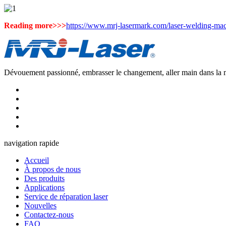
Reading more>>>
https://www.mrj-lasermark.com/laser-welding-mac
Dévouement passionné, embrasser le changement, aller main dans la m
navigation rapide
Accueil
À propos de nous
Des produits
Applications
Service de réparation laser
Nouvelles
Contactez-nous
FAQ