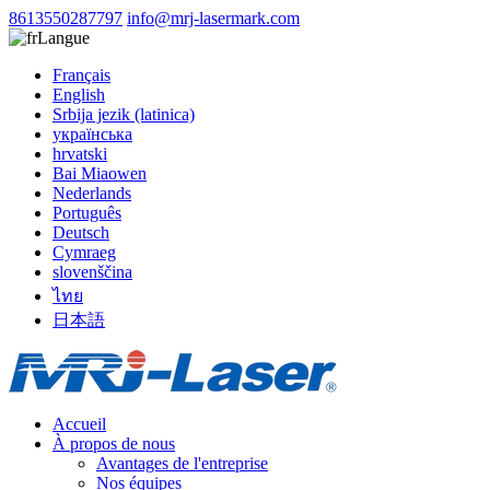
8613550287797
info@mrj-lasermark.com
Langue
Français
English
Srbija jezik (latinica)
українська
hrvatski
Bai Miaowen
Nederlands
Português
Deutsch
Cymraeg
slovenščina
ไทย
日本語
Accueil
À propos de nous
Avantages de l'entreprise
Nos équipes